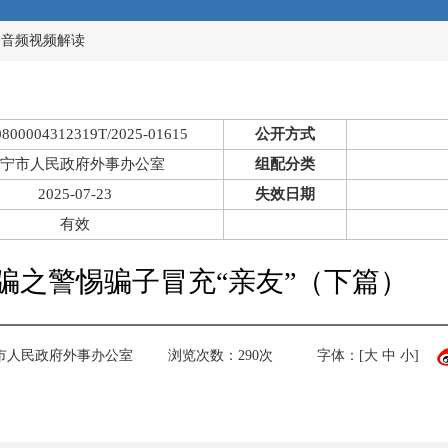
>
音频视频解读
0800004312319T/2025-01615
公开方式
宁市人民政府外事办公室
组配分类
2025-07-23
失效日期
有效
骗之警惕骗子冒充“亲友”（下篇）
市人民政府外事办公室
浏览次数：
290
次
字体：[
大
中
小
]
）