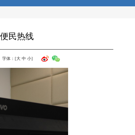
务便民热线
字体：[
大
中
小
]