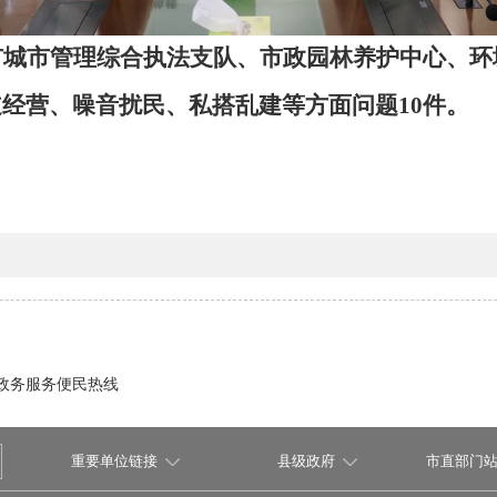
市城市管理综合执法支队
、
市政园林养护中心、环
道经营、
噪音扰民、私搭乱建
等方面问题
10
件。
政务服务便民热线
重要单位链接
县级政府
市直部门