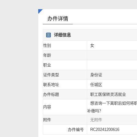
办件详情
详细信息
性别
女
年龄
职业
证件类型
身份证
联系地址
任城区
办件标题
职工医保转灵活就业
想咨询一下离职后如何将
内容
补缴吗？
附件
无附件
办件编号
RC20241200616