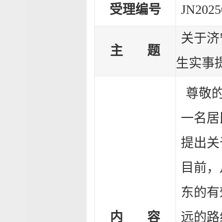
受理编号
JN2025
关于济
主 题
生实事
尊敬
一名居
提出关
目前，
东的有
内 容
远的路