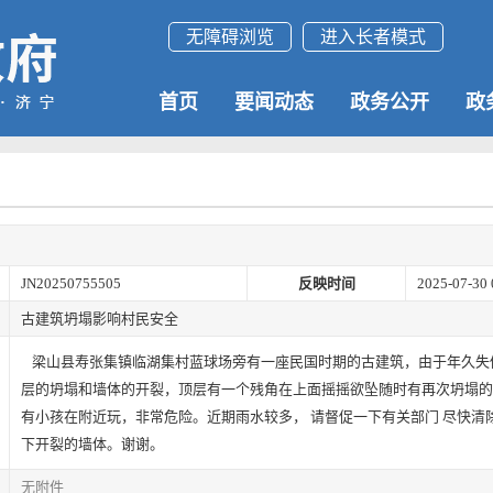
无障碍浏览
进入长者模式
首页
要闻动态
政务公开
政
JN20250755505
反映时间
2025-07-30 
古建筑坍塌影响村民安全
梁山县寿张集镇临湖集村蓝球场旁有一座民国时期的古建筑，由于年久失
层的坍塌和墙体的开裂，顶层有一个残角在上面摇摇欲坠随时有再次坍塌的
有小孩在附近玩，非常危险。近期雨水较多， 请督促一下有关部门 尽快清
下开裂的墙体。谢谢。
无附件