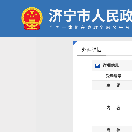
办件详情
详细信息
受理编号
主 题
内 容
附 件