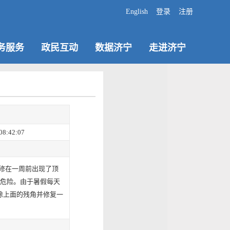
English
登录
注册
务服务
政民互动
数据济宁
走进济宁
08:42:07
修在一周前出现了顶
危险。由于暑假每天
除上面的残角并修复一