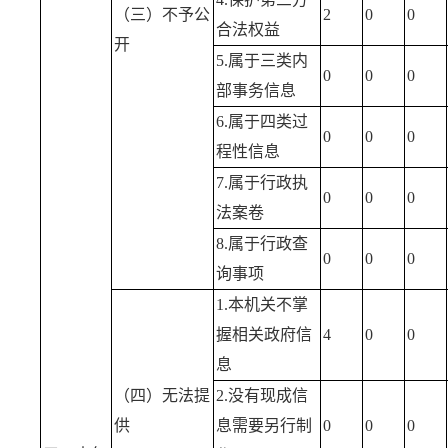
（三）不予公
2
0
0
合法权益
开
5.属于三类内
0
0
0
部事务信息
6.属于四类过
0
0
0
程性信息
7.属于行政执
0
0
0
法案卷
8.属于行政查
0
0
0
询事项
1.本机关不掌
握相关政府信
4
0
0
息
（四）无法提
2.没有现成信
供
息需要另行制
0
0
0