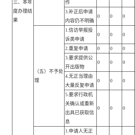
三、本年
作
度办理结
3.补正后申请
0
0
0
果
内容仍不明确
1.信访举报投
0
0
0
诉类申请
2.重复申请
0
0
0
3.要求提供公
0
0
0
开出版物
（五）不予处
4.无正当理由
理
0
0
0
大量反复申请
5.要求行政机
关确认或重新
0
0
0
出具已获取信
息
1.申请人无正