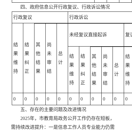
四、政府信息公开行政复议、行政诉讼情况
行政复议
行政诉讼
未经复议直接起诉
复
结
结
其
尚
果
果
他
未
总
结
结
其
尚
结
维
纠
结
审
计
果
果
他
未
总
果
持
正
果
结
维
纠
结
审
计
维
持
正
果
结
持
0
0
0
0
0
0
0
0
0
0
0
五、存在的主要问题及改进情况
2025年，市教育局政务公开工作仍存在短板，
需持续改进提升：一是信息工作人员专业能力仍需