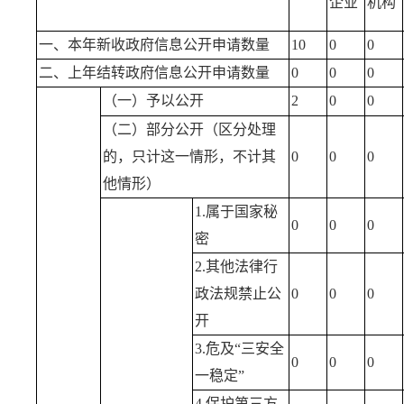
企业
机构
一、本年新收政府信息公开申请数量
10
0
0
二、上年结转政府信息公开申请数量
0
0
0
（一）予以公开
2
0
0
（二）部分公开（区分处理
的，只计这一情形，不计其
0
0
0
他情形）
1.属于国家秘
0
0
0
密
2.其他法律行
政法规禁止公
0
0
0
开
3.危及“三安全
0
0
0
一稳定”
4.保护第三方