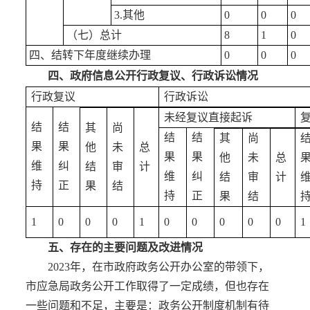
3.其他
0
0
0
（七）总计
8
1
0
四、结转下年度继续办理
0
0
0
四、政府信息公开行政复议、行政诉讼情况
行政复议
行政诉讼
未经复议直接起诉
结
结
其
尚
结
结
其
尚
果
果
他
未
总
果
果
他
未
总
维
纠
结
审
计
维
纠
结
审
计
持
正
果
结
持
正
果
结
1
0
0
0
1
0
0
0
0
0
1
五、存在的主要问题及改进情况
2023年，在市政府政务公开办公室的带领下，
市应急局政务公开工作取得了一定成绩，但也存在
一些问题和不足，主要是：政务公开制度机制有待