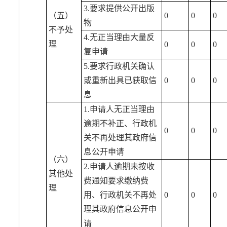
3.要求提供公开出版
（五）
0
0
0
物
不予处
4.无正当理由大量反
理
0
0
0
复申请
5.要求行政机关确认
或重新出具已获取信
0
0
0
息
1.申请人无正当理由
逾期不补正、行政机
0
0
0
关不再处理其政府信
息公开申请
（六）
2.申请人逾期未按收
其他处
费通知要求缴纳费
理
用、行政机关不再处
0
0
0
理其政府信息公开申
请