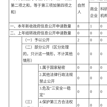
第二项之和，等于第三项加第四项之
自然
商业
科
和）
人
企业
机
一、本年新收政府信息公开申请数量
8
1
0
二、上年结转政府信息公开申请数量
0
0
0
（一）予以公开
2
0
0
（二）部分公开（区分处理
的，只计这一情形，不计其他
0
0
0
情形）
1.属于国家秘密
0
0
0
2.其他法律行政法规
0
0
0
禁止公开
3.危及“三安全一稳
0
0
0
定”
（三）
4.保护第三方合法权
0
0
0