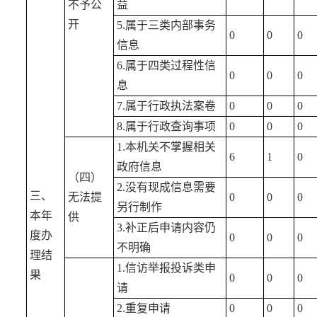
不予公
益
开
5.属于三类内部事务
0
0
0
信息
6.属于四类过程性信
0
0
0
息
7.属于行政执法案卷
0
0
0
8.属于行政查询事项
0
0
0
1.本机关不掌握相关
6
1
0
政府信息
（四）
2.没有现成信息需要
三、
无法提
0
0
0
另行制作
本年
供
3.补正后申请内容仍
度办
0
0
0
不明确
理结
1.信访举报投诉类申
果
0
0
0
请
2.重复申请
0
0
0