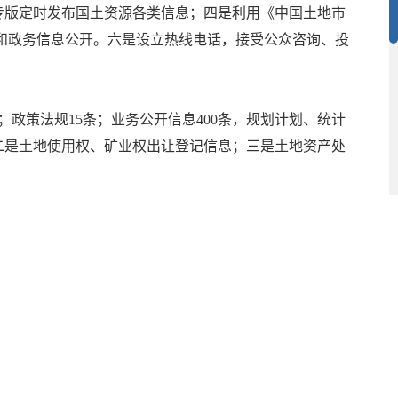
专版定时发布国土资源各类信息；四是利用《中国土地市
和政务信息公开。六是设立热线电话，接受公众咨询、投
政策法规15条；业务公开信息400条，规划计划、统计
二是土地使用权、矿业权出让登记信息；三是土地资产处
不予公开信息。
征地补偿安置等方面的内容。
加；依申请公开数主要为档案信息查询，全部按照规定予