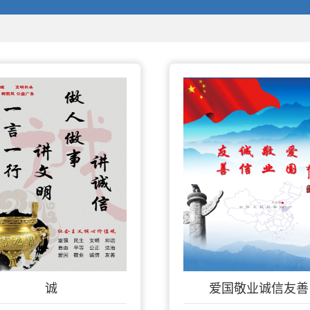
诚
爱国敬业诚信友善