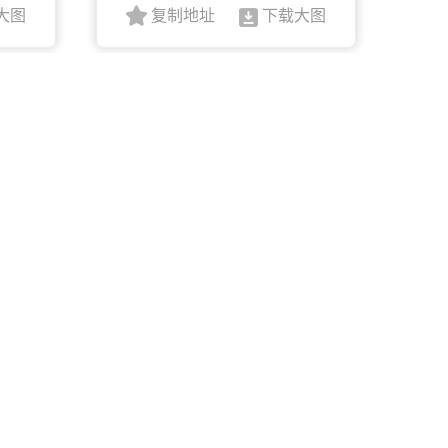
大图
复制地址
下载大图
观
社会主义核心价值观