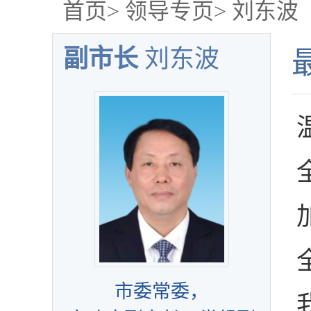
首页
>
领导专页
>
刘东波
副市长
刘东波
市委常委，