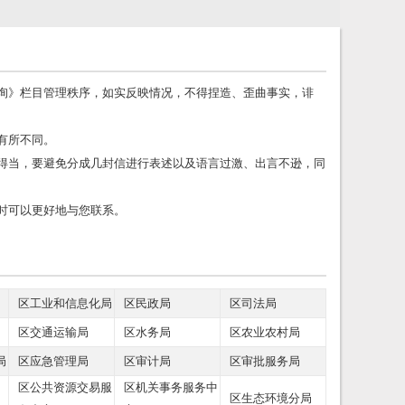
询》栏目管理秩序，如实反映情况，不得捏造、歪曲事实，诽
有所不同。
得当，要避免分成几封信进行表述以及语言过激、出言不逊，同
时可以更好地与您联系。
区工业和信息化局
区民政局
区司法局
区交通运输局
区水务局
区农业农村局
局
区应急管理局
区审计局
区审批服务局
区公共资源交易服
区机关事务服务中
区生态环境分局