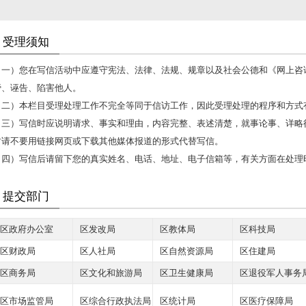
受理须知
（一）您在写信活动中应遵守宪法、法律、法规、规章以及社会公德和《网上咨
谤、诬告、陷害他人。
（二）本栏目受理处理工作不完全等同于信访工作，因此受理处理的程序和方式
（三）写信时应说明请求、事实和理由，内容完整、表述清楚，就事论事、详略
时请不要用链接网页或下载其他媒体报道的形式代替写信。
（四）写信后请留下您的真实姓名、电话、地址、电子信箱等，有关方面在处理
提交部门
区政府办公室
区发改局
区教体局
区科技局
区财政局
区人社局
区自然资源局
区住建局
区商务局
区文化和旅游局
区卫生健康局
区退役军人事务
区市场监管局
区综合行政执法局
区统计局
区医疗保障局