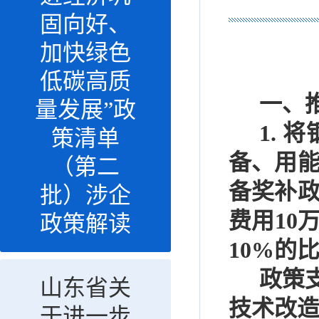
固向好、
加快绿色
低碳高质
一、
量发展”政
1.
将
策清单
备、用
（第二
备奖补
批）涉企
费用
10
政策解读
10%
的
政策
山东省关
技术改
于进一步