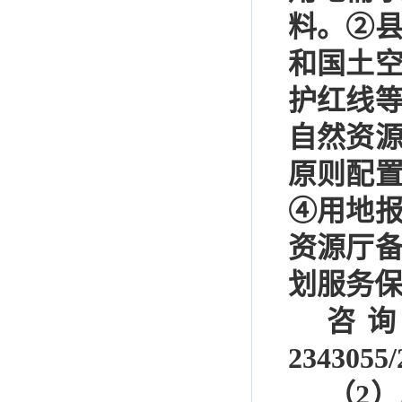
料。
②
和国土
护红线
自然资
原则配
④
用地
资源厅
划服务
咨
2343055/
（
2
）