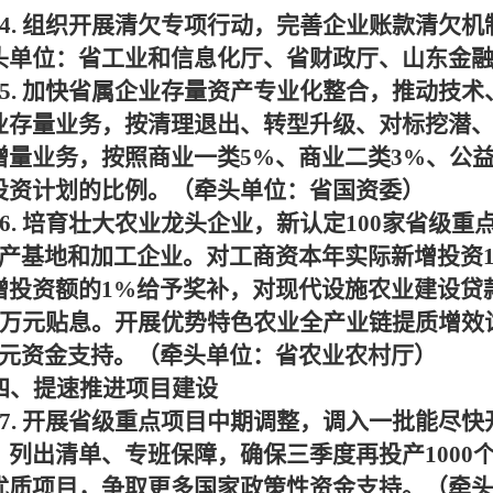
4.
组织开展清欠专项行动，完善企业账款清欠机
头单位：省工业和信息化厅、省财政厅、山东金
5.
加快省属企业存量资产专业化整合，推动技术
业存量业务，按清理退出、转型升级、对标挖潜
增量业务，按照商业一类
5%
、商业二类
3%
、公
投资计划的比例。（牵头单位：省国资委）
6.
培育壮大农业龙头企业，新认定
100
家省级重
生产基地和加工企业。对工商资本年实际新增投资
增投资额的
1%
给予奖补，对现代设施农业建设贷
万元贴息。开展优势特色农业全产业链提质增效
元资金支持。（牵头单位：省农业农村厅）
四、提速推进项目建设
7.
开展省级重点项目中期调整，调入一批能尽快
，列出清单、专班保障，确保三季度再投产
1000
优质项目，争取更多国家政策性资金支持。（牵