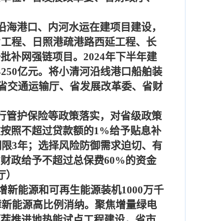
沿海港口、内河水运在建项目建设，
”工程、日照港疏港路西延工程、长
一批补网强链项目。
2024
年下半年建
3250
亿元。将小清河沿线港口船舶装
省交通运输厅、省发展改革委、省财
行管护保险等政策落实，对省级政策
政按照不超过贷款额的
1%
给予贴息补
期限
3
年；选择风险防御需求迫切、有
省财政给予不超过总保费
60%
的资金
厅）
增新能源和可再生能源装机
1000
万千
障新能源高比例消纳。聚焦增量绿电
压茬推进地热能试点工程建设，省市