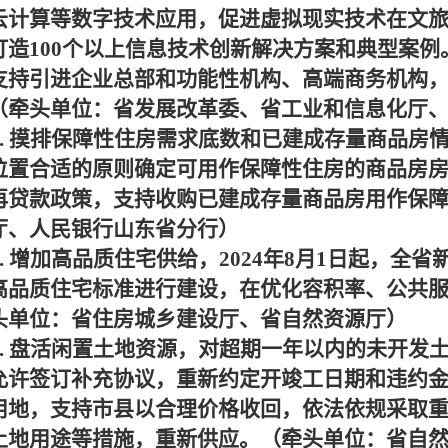
云计算等数字技术应用，促进虚拟现实技术在文
打造
100
个以上信息技术创新解决方案和典型案例
支持引进企业总部和功能性机构、高端商务机构
（牵头单位：省发展改革委、省工业和信息化厅
.
摸排保障性住房需求底数和已建成存量商品房
位置合适的原则确定可用作保障性住房的商品房
再贷款政策，支持收购已建成存量商品房用作保
厅、人民银行山东省分行）
.
增加高品质住宅供给，
2024
年
8
月
1
日起，全省
高品质住宅标准进行建设，在优化容积率、公共
头单位：省住房城乡建设厅、省自然资源厅）
.
盘活闲置土地资源，对超期一年以内的未开发
允许签订补充协议，重新约定开竣工日期和违约
用地，支持市县以合理价格收回，依法依规采取
土地用途等措施，重新供应。（牵头单位：省自