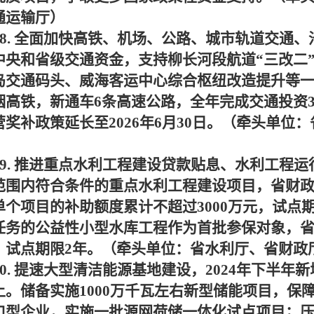
通运输厅）
8.
全面加快高铁、机场、公路、城市轨道交通、
中央和省级交通资金，支持柳长河段航道“三改二
岛交通码头、威海客运中心综合枢纽改造提升等
烟高铁，新通车
6
条高速公路，全年完成交通投资
营奖补政策延长至
2026
年
6
月
30
日。（牵头单位：
）
9.
推进重点水利工程建设贷款贴息、水利工程运
范围内符合条件的重点水利工程建设项目，省财
单个项目的补助额度累计不超过
3000
万元，试点
任务的公益性小型水库工程作为首批参保对象，
，试点期限
2
年。（牵头单位：省水利厅、省财政
0.
提速大型清洁能源基地建设，
2024
年下半年新
上。储备实施
1000
万千瓦左右新型储能项目，保
口型企业，实施一批源网荷储一体化试点项目；