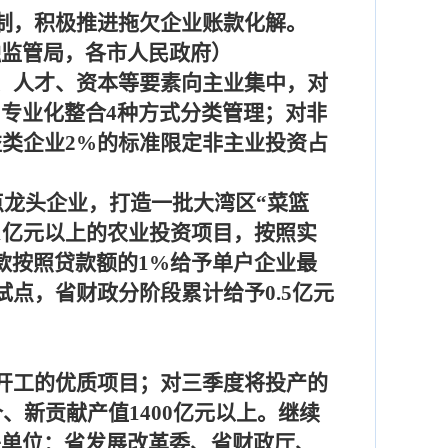
制，积极推进拖欠企业账款化解。
融监管局，各市人民政府）
、人才、资本等要素向主业集中，对
、专业化整合
4
种方式分类管理；对非
益类企业
2%
的标准限定非主业投资占
点龙头企业，打造一批大湾区“菜篮
1
亿元以上的农业投资项目，按照实
款按照贷款额的
1%
给予单户企业最
试点，省财政分阶段累计给予
0.5
亿元
开工的优质项目；对三季度将投产的
个、新贡献产值
1400
亿元以上。继续
头单位：省发展改革委、省财政厅、