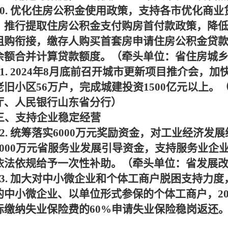
0.
优化住房公积金使用政策，支持各市优化商业
，推行提取住房公积金支付购房首付款政策，降
租购衔接，缴存人购买首套房申请住房公积金贷
余额合并计算贷款额度。（牵头单位：省住房城
1. 2024
年
8
月底前召开城市更新项目推介会，加
老旧小区
56
万户，完成城建投资
1500
亿元以上。
厅、人民银行山东省分行）
三、支持企业稳定经营
2.
统筹落实
6000
万元奖励资金，对工业经济发展
000
万元省服务业发展引导资金，支持服务业企
依法依规给予一次性补助。（牵头单位：省发展
3.
加大对中小微企业和个体工商户脱困支持力度
的中小微企业、以单位形式参保的个体工商户，
2
际缴纳失业保险费的
60%
申请失业保险稳岗返还