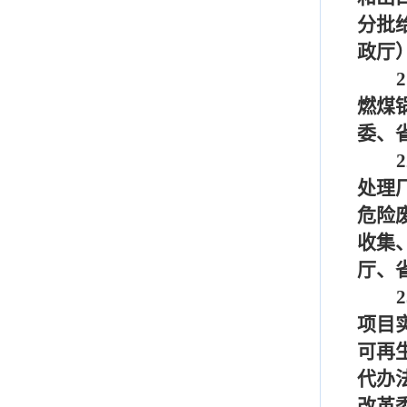
分批
政厅
2
燃煤
委、
2
处理
危险
收集
厅、
2
项目
可再
代办
改革