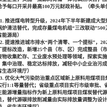
给予每口开采井最高
100
万元财政补贴。（牵头单
）
1.
推进煤电转型升级，
2024
年下半年新建成大型
锅炉清洁替代，完成存量煤电机组“三改联动”
500
省能源局）
2.
提速推进城市排水“两个清零、一个提标”，
20
厂提标改造，新增
25
个县（市、区）完成整县（
废物收集贮存、工业废水预处理等领域，探索实施
、集中治理、稳定达标排放，减轻中小企业治污
省生态环境厅）
3.
优化大气污染防治重点区域新上原料用煤项目
实行
1:1
等量替代；省级重点项目实行市级审批、
生能源增量指标作为新上原料用煤项目煤炭替代源
法，替代源碳排放削减量由实际排放量调整为设
委、省生态环境厅）