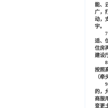
能、
广，
动，
宇。
7
适、
住房
建设
8
按照
（牵
9
的，
商服
变更