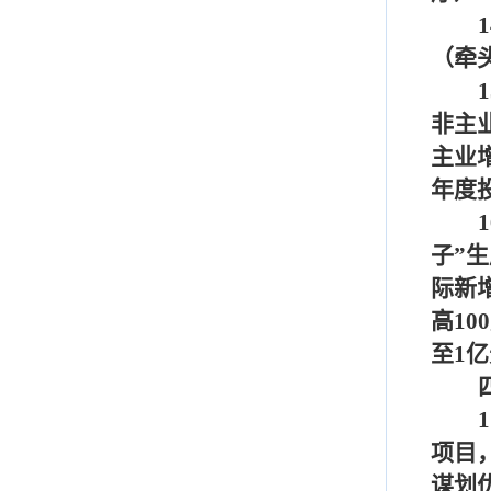
1
（牵
1
非主
主业
年度
1
子”
际新
高
100
至
1
亿
1
项目
谋划