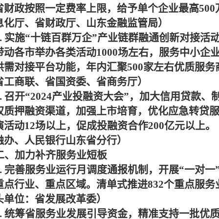
省财政按照一定费率上限，给予单个企业最高
500
息化厅、省财政厅、山东金融监管局）
.
实施“十链百群万企”产业链群融通创新对接活
带动各市举办各类活动
1000
场左右，服务中小企
供需对接平台功能，年内汇聚
500
家左右优质服务
省工商联、省国资委、省商务厅）
.
召开“
2024
产业投融资大会”，加大信用贷款、
权质押融资渠道，加强上市培育，优化应急转贷
演活动
12
场以上，促成投融资合作
200
亿元以上。
融办、人民银行山东省分行）
二、加力补齐服务业短板
.
完善服务业运行月调度通报机制，开展“一对一
重点行业、重点区域。清单式推进
832
个重点服务
头单位：省发展改革委）
.
统筹省服务业发展引导资金，精准支持一批优