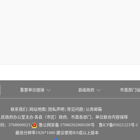
重要单位链接
县级政府
市直部门
联系我们
|
网站地图
|
隐私声明
|
常见问题
|
公务邮箱
人民政府办公室主办 各县（市区）政府、市直各部门、单位联合内容保障
：3708000023
鲁公网安备 37080202000100号
鲁ICP备05021223号-1
最佳分辨率1920*1080 建议使用IE9或以上版本