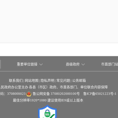
重要单位链接
县级政府
市直部门
联系我们
|
网站地图
|
隐私声明
|
常见问题
|
公务邮箱
人民政府办公室主办 各县（市区）政府、市直各部门、单位联合内容保障
：3708000023
鲁公网安备 37080202000100号
鲁ICP备05021223号-1
最佳分辨率1920*1080 建议使用IE9或以上版本